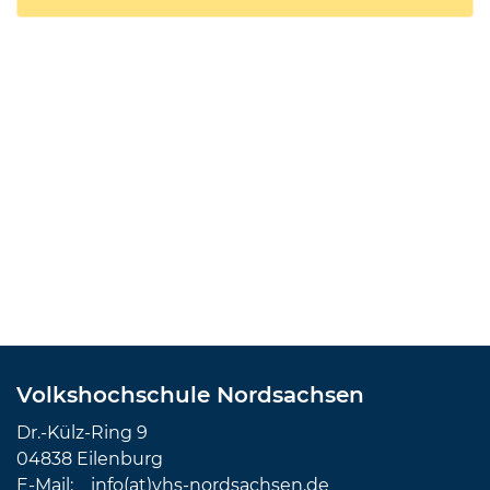
Volkshochschule Nordsachsen
Dr.-Külz-Ring 9
04838 Eilenburg
E-Mail:
info(at)vhs-nordsachsen.de