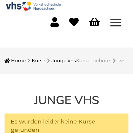
Menü 
Mein Konto
Merkliste
Warenkorb
Home
Kurse
Junge vhs
Kursangebote
>>
JUNGE VHS
Es wurden leider keine Kurse
gefunden