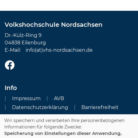
Volkshochschule Nordsachsen
Dr.-Külz-Ring 9
04838 Eilenburg
E-Mail:
info(at)vhs-nordsachsen.de
Info
Impressum
AVB
Datenschutzerklärung
Barrierefreiheit
Wir speichern und verarbeiten Ihre personenbezogenen
Cookie Einstellungen
Informationen für folgende Zwecke:
Speicherung von Einstellungen dieser Anwendung,
Dozenten-Login