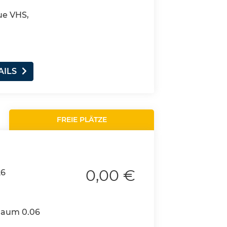
ue VHS,
AILS
FREIE PLÄTZE
0,00 €
26
 Raum 0.06