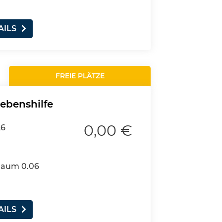
AILS
FREIE PLÄTZE
Lebenshilfe
0,00 €
26
 Raum 0.06
AILS