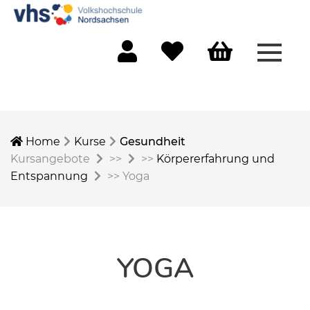
Menü 
Mein Konto
Merkliste
Warenkorb
Home
Kurse
Gesundheit
Kursangebote
>>
>>
Körpererfahrung und
Entspannung
>>
Yoga
YOGA