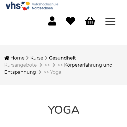
Menü 
Mein Konto
Merkliste
Warenkorb
Home
Kurse
Gesundheit
Kursangebote
>>
>>
Körpererfahrung und
Entspannung
>>
Yoga
YOGA