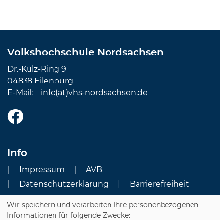
Volkshochschule Nordsachsen
Dr.-Külz-Ring 9
04838 Eilenburg
E-Mail:
info(at)vhs-nordsachsen.de
Info
Impressum
AVB
Datenschutzerklärung
Barrierefreiheit
Wir speichern und verarbeiten Ihre personenbezogenen
Cookie Einstellungen
Informationen für folgende Zwecke: