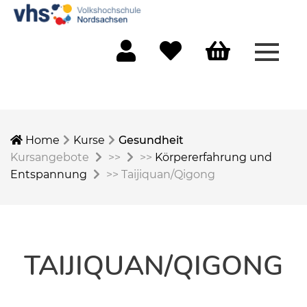
Menü 
Mein Konto
Merkliste
Warenkorb
Home
Kurse
Gesundheit
Kursangebote
>>
>>
Körpererfahrung und
Entspannung
>>
Taijiquan/Qigong
TAIJIQUAN/QIGONG