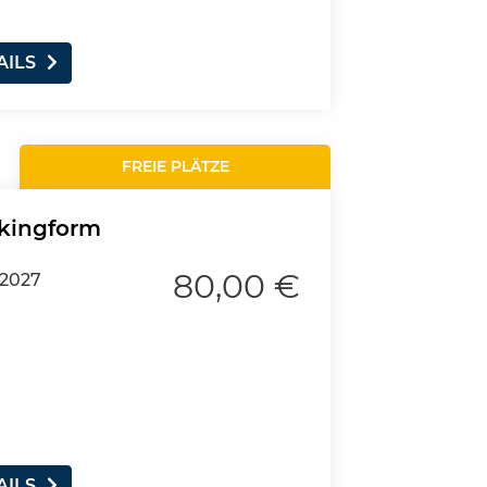
AILS
FREIE PLÄTZE
Pekingform
80,00 €
.2027
AILS