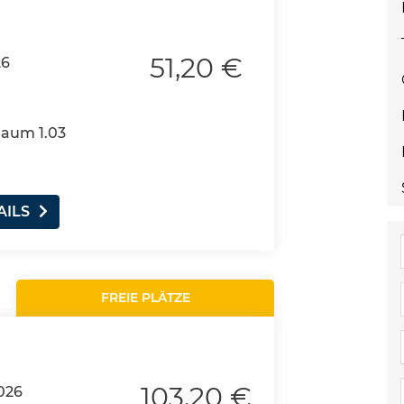
51,20 €
26
Raum 1.03
AILS
FREIE PLÄTZE
103,20 €
026