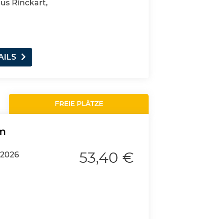
aus Rinckart,
AILS
FREIE PLÄTZE
rm
53,40 €
.2026