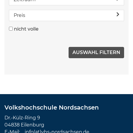
Preis
nicht volle
Volkshochschule Nordsachsen
Dr.-Külz-Ring 9
04838 Eilenburg
E-Mail:
info(at)vhs-nordsachsen.de