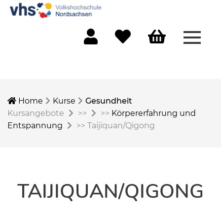
Menü 
Mein Konto
Merkliste
Warenkorb
Home
Kurse
Gesundheit
Kursangebote
>>
>>
Körpererfahrung und
Entspannung
>>
Taijiquan/Qigong
TAIJIQUAN/QIGONG