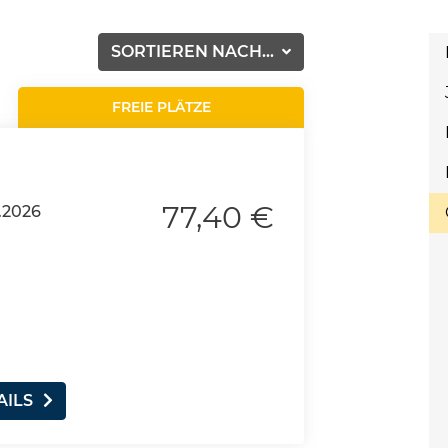
SORTIEREN NACH...
FREIE PLÄTZE
77,40 €
.2026
AILS