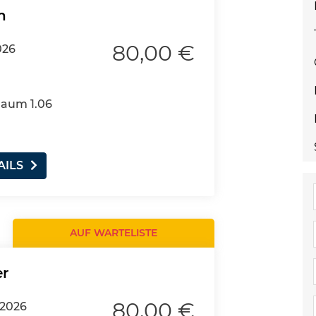
n
80,00 €
026
Raum 1.06
AILS
AUF WARTELISTE
er
80,00 €
.2026