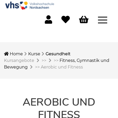
Menü 
Mein Konto
Merkliste
Warenkorb
Home
Kurse
Gesundheit
Kursangebote
>>
>>
Fitness, Gymnastik und
Bewegung
>>
Aerobic und Fitness
AEROBIC UND
FITNESS