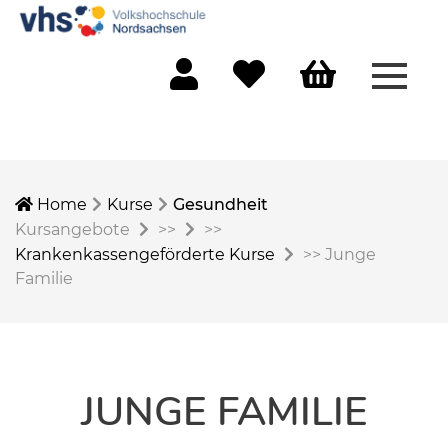
Menü 
Mein Konto
Merkliste
Warenkorb
Home
Kurse
Gesundheit
Kursangebote
>>
>>
Krankenkassengeförderte Kurse
>>
Junge
Familie
JUNGE FAMILIE