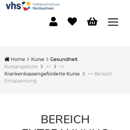
Menü 
Mein Konto
Merkliste
Warenkorb
Home
Kurse
Gesundheit
Kursangebote
>>
>>
Krankenkassengeförderte Kurse
>>
Bereich
Entspannung
BEREICH