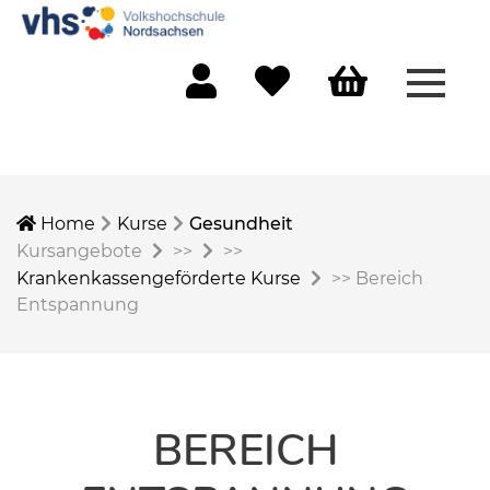
Menü 
Mein Konto
Merkliste
Warenkorb
Home
Kurse
Gesundheit
Kursangebote
>>
>>
Krankenkassengeförderte Kurse
>>
Bereich
Entspannung
BEREICH