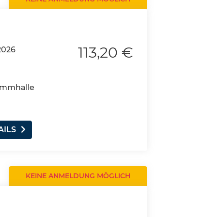
113,20 €
2026
wimmhalle
AILS
KEINE ANMELDUNG MÖGLICH