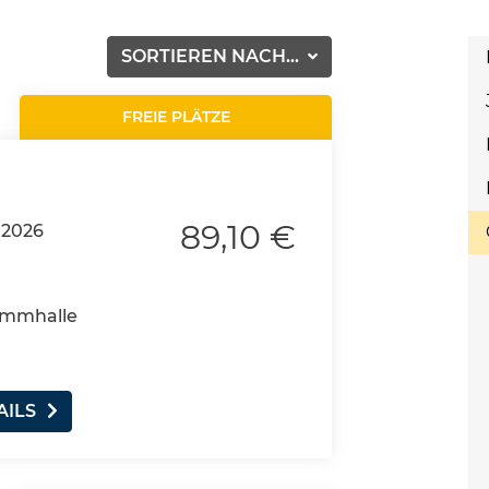
SORTIEREN NACH...
FREIE PLÄTZE
89,10 €
.2026
wimmhalle
AILS