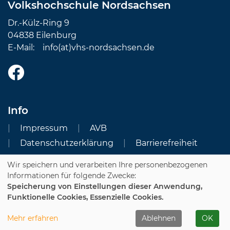
Volkshochschule Nordsachsen
Dr.-Külz-Ring 9
04838 Eilenburg
E-Mail:
info(at)vhs-nordsachsen.de
Info
Impressum
AVB
Datenschutzerklärung
Barrierefreiheit
Wir speichern und verarbeiten Ihre personenbezogenen
Cookie Einstellungen
Informationen für folgende Zwecke:
Speicherung von Einstellungen dieser Anwendung,
Dozenten-Login
Funktionelle Cookies, Essenzielle Cookies.
WIDERRUFSFORMULAR
Mehr erfahren
Ablehnen
OK