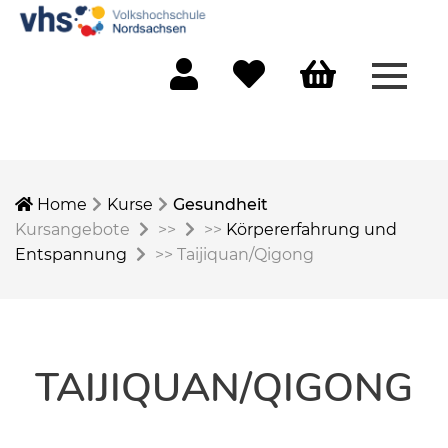
Menü 
Mein Konto
Merkliste
Warenkorb
Home
Kurse
Gesundheit
Kursangebote
>>
>>
Körpererfahrung und
Entspannung
>>
Taijiquan/Qigong
TAIJIQUAN/QIGONG