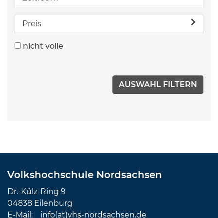
Preis
nicht volle
Volkshochschule Nordsachsen
Dr.-Külz-Ring 9
04838 Eilenburg
E-Mail:
info(at)vhs-nordsachsen.de