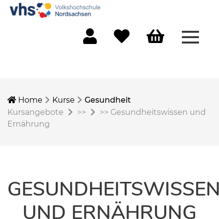
Menü 
Mein Konto
Merkliste
Warenkorb
Home
Kurse
Gesundheit
Kursangebote
>>
>>
Gesundheitswissen und
Ernährung
GESUNDHEITSWISSE
UND ERNÄHRUNG