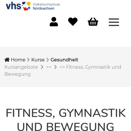
Menü 
Mein Konto
Merkliste
Warenkorb
Home
Kurse
Gesundheit
Kursangebote
>>
>>
Fitness, Gymnastik und
Bewegung
FITNESS, GYMNASTIK
UND BEWEGUNG