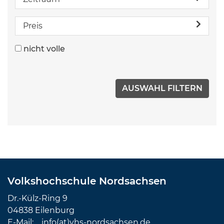
Preis
nicht volle
Volkshochschule Nordsachsen
Dr.-Külz-Ring 9
04838 Eilenburg
E-Mail:
info(at)vhs-nordsachsen.de