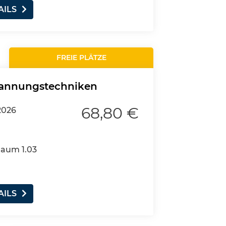
AILS
FREIE PLÄTZE
pannungstechniken
68,80 €
2026
Raum 1.03
AILS