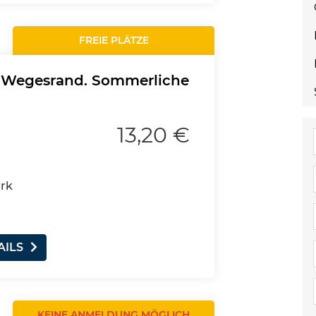
FREIE PLÄTZE
m Wegesrand. Sommerliche
13,20 €
erk
AILS
KEINE ANMELDUNG MÖGLICH