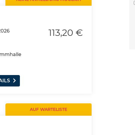
113,20 €
2026
wimmhalle
AILS
AUF WARTELISTE