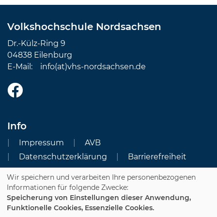
Volkshochschule Nordsachsen
Dr.-Külz-Ring 9
04838 Eilenburg
E-Mail:
info(at)vhs-nordsachsen.de
Info
Impressum
AVB
Datenschutzerklärung
Barrierefreiheit
Wir speichern und verarbeiten Ihre personenbezogenen
Cookie Einstellungen
Informationen für folgende Zwecke:
Speicherung von Einstellungen dieser Anwendung,
Dozenten-Login
Funktionelle Cookies, Essenzielle Cookies.