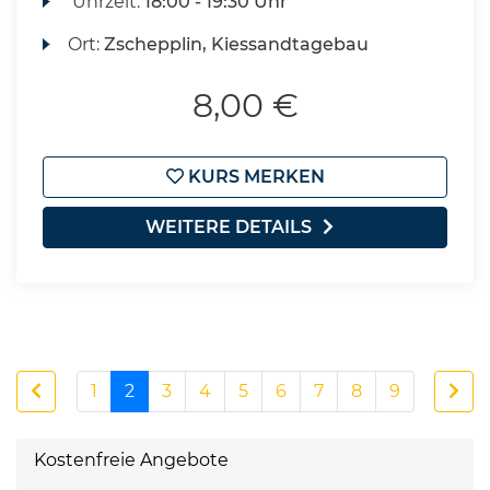
Uhrzeit:
18:00 - 19:30 Uhr
Ort:
Zschepplin, Kiessandtagebau
8,00 €
KURS MERKEN
WEITERE DETAILS
1
2
3
4
5
6
7
8
9
Kostenfreie Angebote