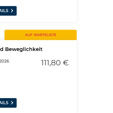
AILS
AUF WARTELISTE
nd Beweglichkeit
111,80 €
.2026
AILS