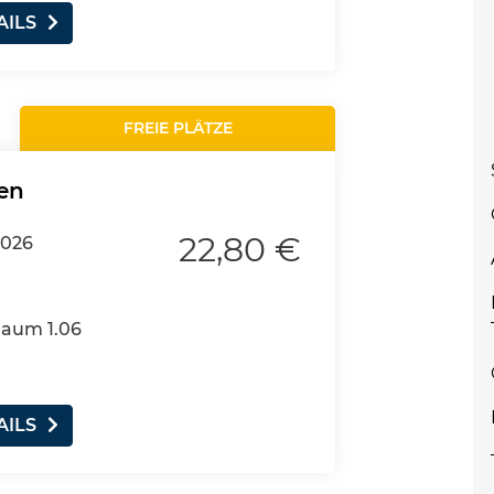
AILS
FREIE PLÄTZE
en
22,80 €
2026
Raum 1.06
AILS