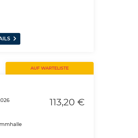
a
AILS
AUF WARTELISTE
113,20 €
2026
wimmhalle