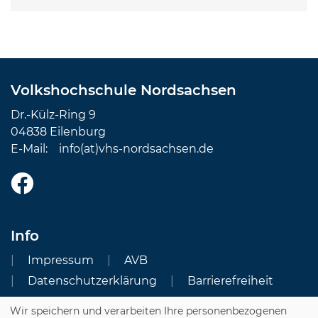
Volkshochschule Nordsachsen
Dr.-Külz-Ring 9
04838 Eilenburg
E-Mail:
info(at)vhs-nordsachsen.de
Info
Impressum
AVB
Datenschutzerklärung
Barrierefreiheit
Wir speichern und verarbeiten Ihre personenbezogenen
Cookie Einstellungen