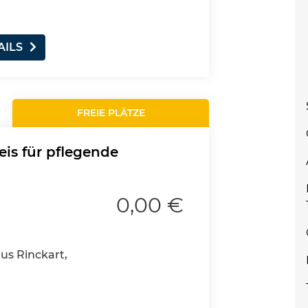
AILS
FREIE PLÄTZE
eis für pflegende
0,00 €
aus Rinckart,