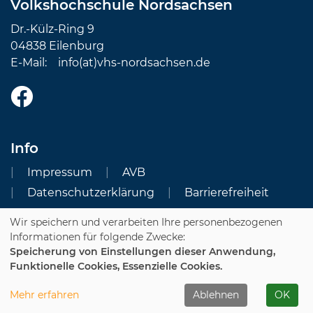
Volkshochschule Nordsachsen
Dr.-Külz-Ring 9
04838 Eilenburg
E-Mail:
info(at)vhs-nordsachsen.de
Info
Impressum
AVB
Datenschutzerklärung
Barrierefreiheit
Wir speichern und verarbeiten Ihre personenbezogenen
Cookie Einstellungen
Informationen für folgende Zwecke:
Speicherung von Einstellungen dieser Anwendung,
Dozenten-Login
Funktionelle Cookies, Essenzielle Cookies.
WIDERRUFSFORMULAR
Mehr erfahren
Ablehnen
OK