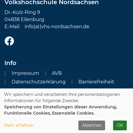
Volkshochschule Nordsachsen
Dr.-Külz-Ring 9
04838 Eilenburg
E-Mail:
info(at)vhs-nordsachsen.de
Info
Impressum
AVB
Datenschutzerklärung
Barrierefreiheit
Wir speichern und verarbeiten Ihre personenbezogenen
Cookie Einstellungen
Informationen für folgende Zwecke:
Speicherung von Einstellungen dieser Anwendung,
Dozenten-Login
Funktionelle Cookies, Essenzielle Cookies.
WIDERRUFSFORMULAR
Mehr erfahren
Ablehnen
OK