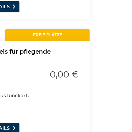
AILS
FREIE PLÄTZE
eis für pflegende
0,00 €
aus Rinckart,
AILS