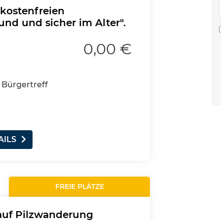
 kostenfreien
und und sicher im Alter".
0,00 €
 Bürgertreff
AILS
FREIE PLÄTZE
 auf Pilzwanderung