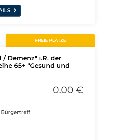
AILS
FREIE PLÄTZE
l / Demenz" i.R. der
reihe 65+ "Gesund und
0,00 €
 Bürgertreff