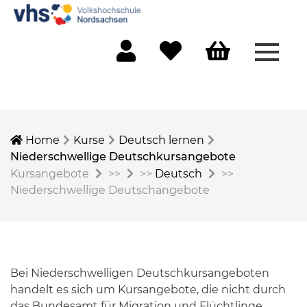
Menü 
Mein Konto
Merkliste
Warenkorb
Home
Kurse
Deutsch lernen
Niederschwellige Deutschkursangebote
Kursangebote
>>
>>
Deutsch
>>
Niederschwellige Deutschangebote
Bei Niederschwelligen Deutschkursangeboten
handelt es sich um Kursangebote, die nicht durch
das Bundesamt für Migration und Flüchtlinge