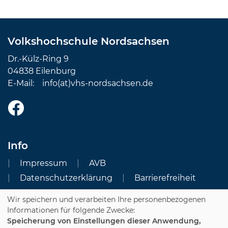
Volkshochschule Nordsachsen
Dr.-Külz-Ring 9
04838 Eilenburg
E-Mail:
info(at)vhs-nordsachsen.de
Info
Impressum
AVB
Datenschutzerklärung
Barrierefreiheit
Wir speichern und verarbeiten Ihre personenbezogenen
Cookie Einstellungen
Informationen für folgende Zwecke:
Speicherung von Einstellungen dieser Anwendung,
Dozenten-Login