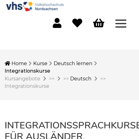
Menü 
Mein Konto
Merkliste
Warenkorb
Home
Kurse
Deutsch lernen
Integrationskurse
Kursangebote
>>
>>
Deutsch
>>
Integrationskurse
INTEGRATIONSSPRACHKURS
FÜR AUSLÄNDER,