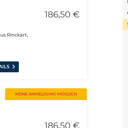
186,50 €
aus Rinckart,
AILS
KEINE ANMELDUNG MÖGLICH
186,50 €