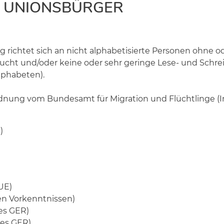
D UNIONSBÜRGER
g richtet sich an nicht alphabetisierte Personen ohne 
ucht und/oder keine oder sehr geringe Lese- und Schre
lphabeten).
nung vom Bundesamt für Migration und Flüchtlinge (Int
)
UE)
en Vorkenntnissen)
es GER)
des GER)