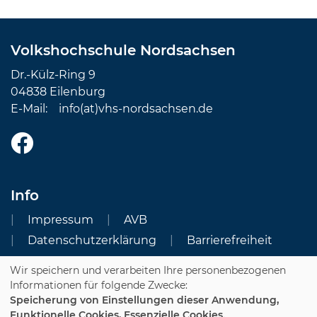
Volkshochschule Nordsachsen
Dr.-Külz-Ring 9
04838 Eilenburg
E-Mail:
info(at)vhs-nordsachsen.de
Info
Impressum
AVB
Datenschutzerklärung
Barrierefreiheit
Wir speichern und verarbeiten Ihre personenbezogenen
Cookie Einstellungen
Informationen für folgende Zwecke:
Speicherung von Einstellungen dieser Anwendung,
Dozenten-Login
Funktionelle Cookies, Essenzielle Cookies.