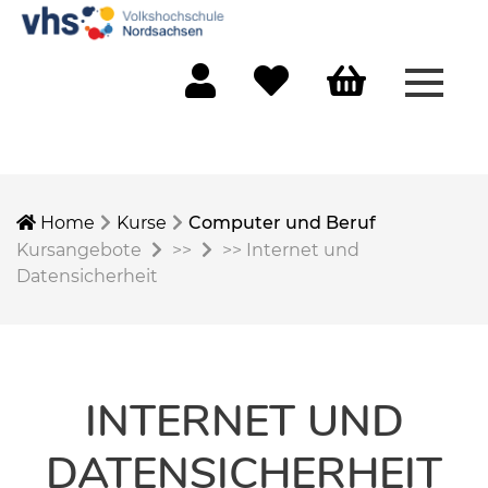
Menü 
Mein Konto
Merkliste
Warenkorb
Home
Kurse
Computer und Beruf
Kursangebote
>>
>>
Internet und
Datensicherheit
INTERNET UND
DATENSICHERHEIT