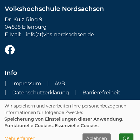
Volkshochschule Nordsachsen
Dr.-Külz-Ring 9
04838 Eilenburg
E-Mail:
info(at)vhs-nordsachsen.de
Info
Impressum
AVB
Datenschutzerklärung
Barrierefreiheit
Wir speichern und verarbeiten Ihre personenbezogenen
Cookie Einstellungen
Informationen für folgende Zwecke:
Speicherung von Einstellungen dieser Anwendung,
Dozenten-Login
Funktionelle Cookies, Essenzielle Cookies.
WIDERRUFSFORMULAR
Mehr erfahren
Ablehnen
OK