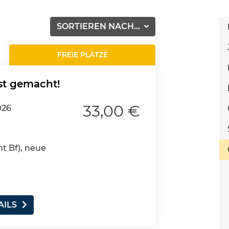
SORTIEREN NACH...
FREIE PLÄTZE
st gemacht!
33,00 €
026
nt Bf), neue
AILS