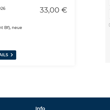
33,00 €
026
nt Bf), neue
AILS
Info