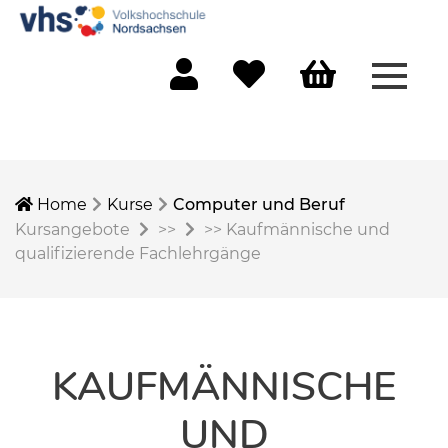
Menü 
Mein Konto
Merkliste
Warenkorb
Home
Kurse
Computer und Beruf
Kursangebote
>>
>>
Kaufmännische und
qualifizierende Fachlehrgänge
KAUFMÄNNISCHE
UND