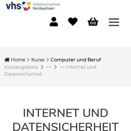
Menü 
Mein Konto
Merkliste
Warenkorb
Home
Kurse
Computer und Beruf
Kursangebote
>>
>>
Internet und
Datensicherheit
INTERNET UND
DATENSICHERHEIT