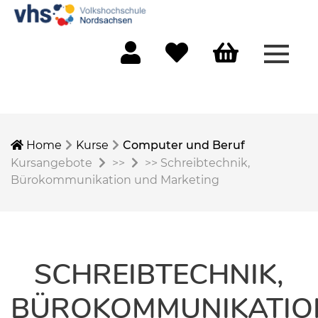
Menü 
Mein Konto
Merkliste
Warenkorb
Home
Kurse
Computer und Beruf
Kursangebote
>>
>>
Schreibtechnik,
Bürokommunikation und Marketing
SCHREIBTECHNIK,
BÜROKOMMUNIKATIO