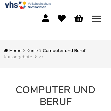
Menü 
Mein Konto
Merkliste
Warenkorb
Home
Kurse
Computer und Beruf
Kursangebote
>>
COMPUTER UND
BERUF