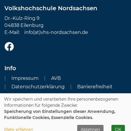
Volkshochschule Nordsachsen
Dr.-Külz-Ring 9
04838 Eilenburg
E-Mail:
info(at)vhs-nordsachsen.de
Info
Impressum
AVB
Datenschutzerklärung
Barrierefreiheit
Wir speichern und verarbeiten Ihre personenbezogenen
Cookie Einstellungen
Informationen für folgende Zwecke:
Speicherung von Einstellungen dieser Anwendung,
Dozenten-Login
Funktionelle Cookies, Essenzielle Cookies.
WIDERRUFSFORMULAR
Mehr erfahren
Ablehnen
OK