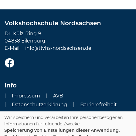
Volkshochschule Nordsachsen
Dr.-Külz-Ring 9
04838 Eilenburg
E-Mail:
info(at)vhs-nordsachsen.de
Info
Impressum
AVB
Datenschutzerklärung
Barrierefreiheit
Wir speichern und verarbeiten Ihre personenbezogenen
Cookie Einstellungen
Informationen für folgende Zwecke:
Speicherung von Einstellungen dieser Anwendung,
Dozenten-Login