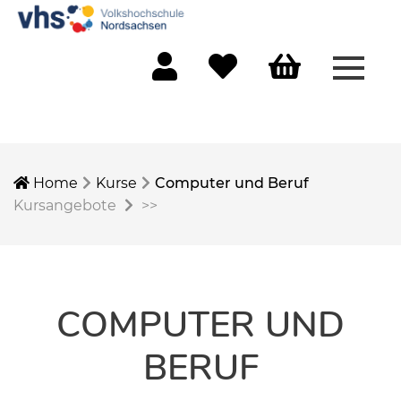
Menü 
Mein Konto
Merkliste
Warenkorb
Home
Kurse
Computer und Beruf
Kursangebote
>>
COMPUTER UND
BERUF