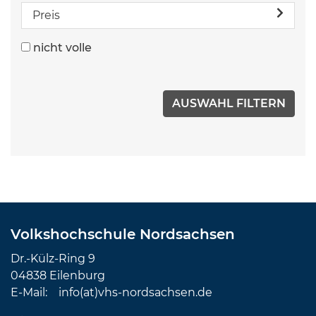
Preis
nicht volle
Volkshochschule Nordsachsen
Dr.-Külz-Ring 9
04838 Eilenburg
E-Mail:
info(at)vhs-nordsachsen.de