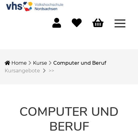
Menü 
Mein Konto
Merkliste
Warenkorb
Home
Kurse
Computer und Beruf
Kursangebote
>>
COMPUTER UND
BERUF