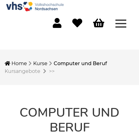
Menü 
Mein Konto
Merkliste
Warenkorb
Home
Kurse
Computer und Beruf
Kursangebote
>>
COMPUTER UND
BERUF