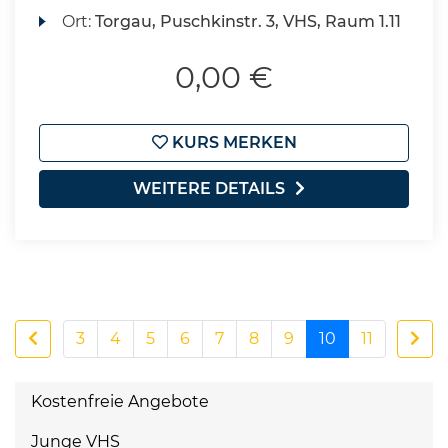
Ort:
Torgau, Puschkinstr. 3, VHS, Raum 1.11
0,00 €
KURS MERKEN
WEITERE DETAILS
3
4
5
6
7
8
9
10
11
Kostenfreie Angebote
Junge VHS