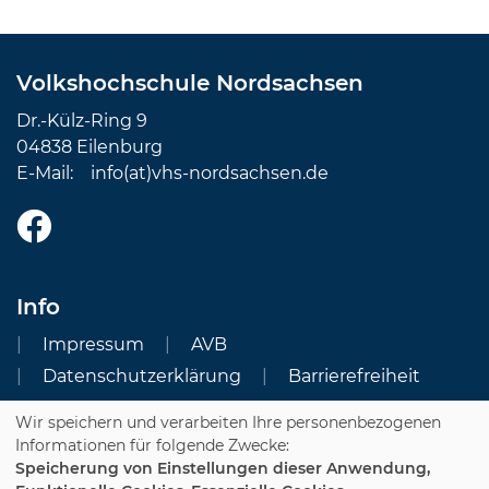
Volkshochschule Nordsachsen
Dr.-Külz-Ring 9
04838 Eilenburg
E-Mail:
info(at)vhs-nordsachsen.de
Info
Impressum
AVB
Datenschutzerklärung
Barrierefreiheit
Wir speichern und verarbeiten Ihre personenbezogenen
Cookie Einstellungen
Informationen für folgende Zwecke:
Speicherung von Einstellungen dieser Anwendung,
Dozenten-Login