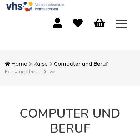
Menü 
Mein Konto
Merkliste
Warenkorb
Home
Kurse
Computer und Beruf
Kursangebote
>>
COMPUTER UND
BERUF