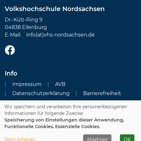
Volkshochschule Nordsachsen
Dr.-Külz-Ring 9
04838 Eilenburg
E-Mail:
info(at)vhs-nordsachsen.de
Info
Impressum
AVB
Datenschutzerklärung
Barrierefreiheit
Wir speichern und verarbeiten Ihre personenbezogenen
Cookie Einstellungen
Informationen für folgende Zwecke:
Speicherung von Einstellungen dieser Anwendung,
Dozenten-Login
Funktionelle Cookies, Essenzielle Cookies.
WIDERRUFSFORMULAR
Mehr erfahren
Ablehnen
OK