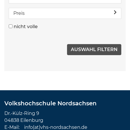
Preis
nicht volle
Volkshochschule Nordsachsen
Dr.-Külz-Ring 9
04838 Eilenburg
E-Mail:
info(at)vhs-nordsachsen.de