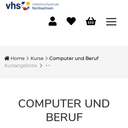
Menü 
Mein Konto
Merkliste
Warenkorb
Home
Kurse
Computer und Beruf
Kursangebote
>>
COMPUTER UND
BERUF