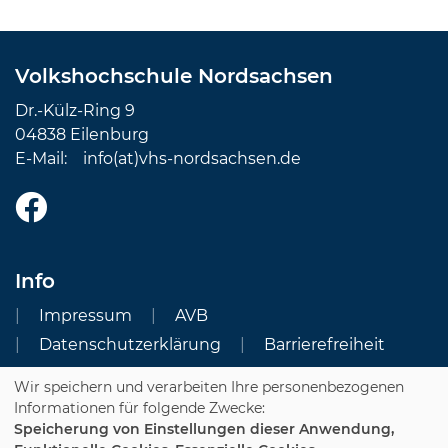
Volkshochschule Nordsachsen
Dr.-Külz-Ring 9
04838 Eilenburg
E-Mail:
info(at)vhs-nordsachsen.de
Info
Impressum
AVB
Datenschutzerklärung
Barrierefreiheit
Wir speichern und verarbeiten Ihre personenbezogenen
Cookie Einstellungen
Informationen für folgende Zwecke:
Speicherung von Einstellungen dieser Anwendung,
Dozenten-Login