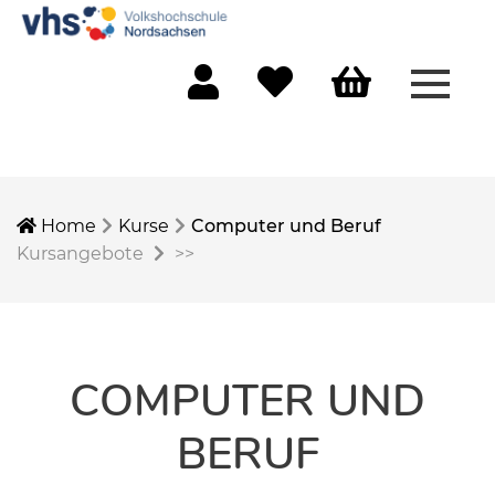
Menü 
Mein Konto
Merkliste
Warenkorb
Home
Kurse
Computer und Beruf
Kursangebote
>>
COMPUTER UND
BERUF