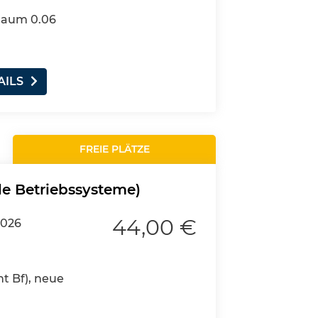
 Raum 0.06
AILS
FREIE PLÄTZE
le Betriebssysteme)
44,00 €
2026
nt Bf), neue