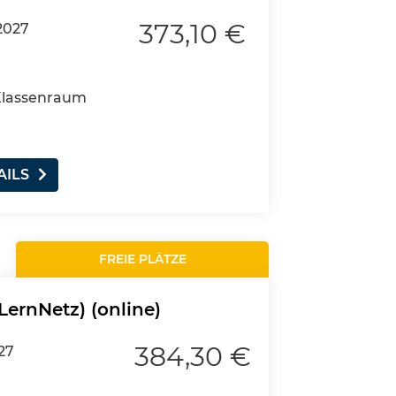
373,10 €
2027
 Klassenraum
AILS
FREIE PLÄTZE
LernNetz) (online)
384,30 €
27