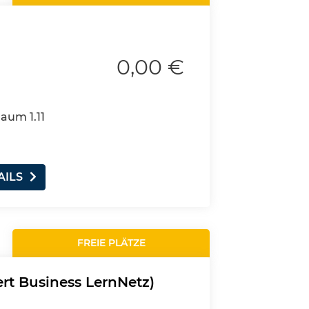
0,00 €
Raum 1.11
AILS
FREIE PLÄTZE
ert Business LernNetz)