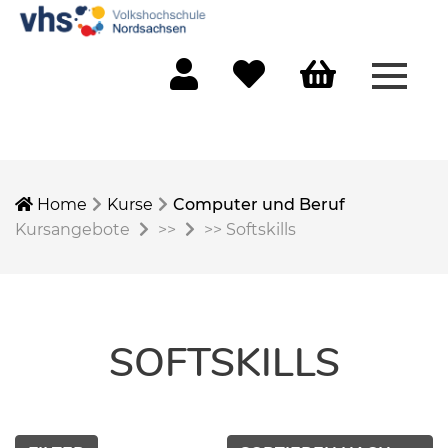
Menü 
Mein Konto
Merkliste
Warenkorb
Home
Kurse
Computer und Beruf
Kursangebote
>>
>>
Softskills
SOFTSKILLS