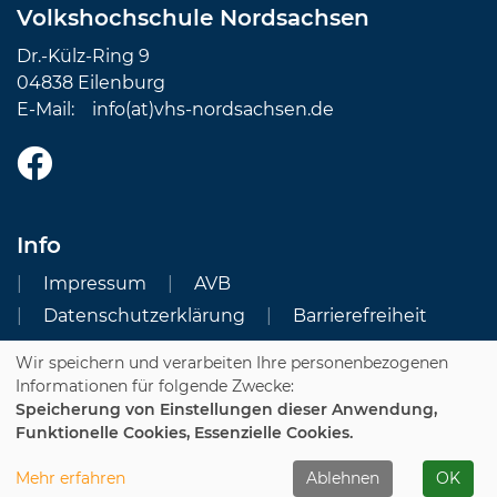
Volkshochschule Nordsachsen
Dr.-Külz-Ring 9
04838 Eilenburg
E-Mail:
info(at)vhs-nordsachsen.de
Info
Impressum
AVB
Datenschutzerklärung
Barrierefreiheit
Wir speichern und verarbeiten Ihre personenbezogenen
Cookie Einstellungen
Informationen für folgende Zwecke:
Speicherung von Einstellungen dieser Anwendung,
Dozenten-Login
Funktionelle Cookies, Essenzielle Cookies.
WIDERRUFSFORMULAR
Mehr erfahren
Ablehnen
OK