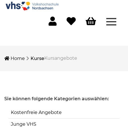
Menü 
Mein Konto
Merkliste
Warenkorb
Kursangebote
Home
Kurse
Sie können folgende Kategorien auswählen:
Kostenfreie Angebote
Junge VHS